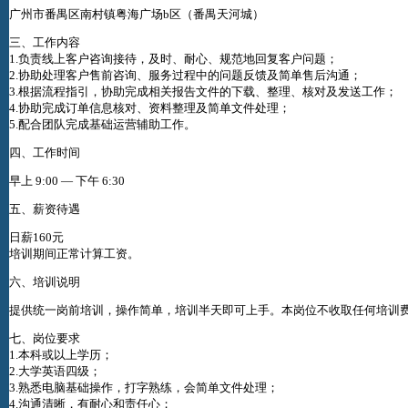
广州市番禺区南村镇粤海广场b区（番禺天河城）
三、工作内容
1.负责线上客户咨询接待，及时、耐心、规范地回复客户问题；
2.协助处理客户售前咨询、服务过程中的问题反馈及简单售后沟通；
3.根据流程指引，协助完成相关报告文件的下载、整理、核对及发送工作；
4.协助完成订单信息核对、资料整理及简单文件处理；
5.配合团队完成基础运营辅助工作。
四、工作时间
早上 9:00 — 下午 6:30
五、薪资待遇
日薪160元
培训期间正常计算工资。
六、培训说明
提供统一岗前培训，操作简单，培训半天即可上手。本岗位不收取任何培训
七、岗位要求
1.本科或以上学历；
2.大学英语四级；
3.熟悉电脑基础操作，打字熟练，会简单文件处理；
4.沟通清晰，有耐心和责任心；