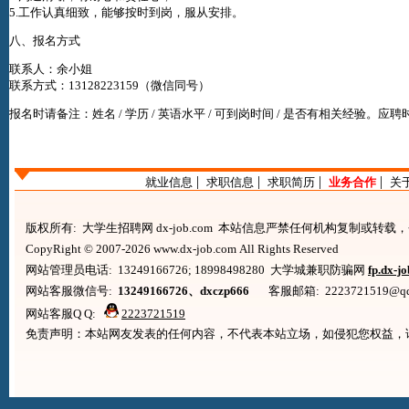
5.工作认真细致，能够按时到岗，服从安排。
八、报名方式
联系人：余小姐
联系方式：13128223159（微信同号）
报名时请备注：姓名 / 学历 / 英语水平 / 可到岗时间 / 是否有相关经验。应
|
|
|
|
就业信息
求职信息
求职简历
业务合作
关
版权所有: 大学生招聘网 dx-job.com 本站信息严禁任何机构复制或转
CopyRight © 2007-2026 www.dx-job.com All Rights Reserved
网站管理员电话: 13249166726; 18998498280 大学城兼职防骗网
fp.dx-j
网站客服微信号:
13249166726、dxczp666
客服邮箱: 2223721519@qq.co
网站客服Q Q:
2223721519
免责声明：本站网友发表的任何内容，不代表本站立场，如侵犯您权益