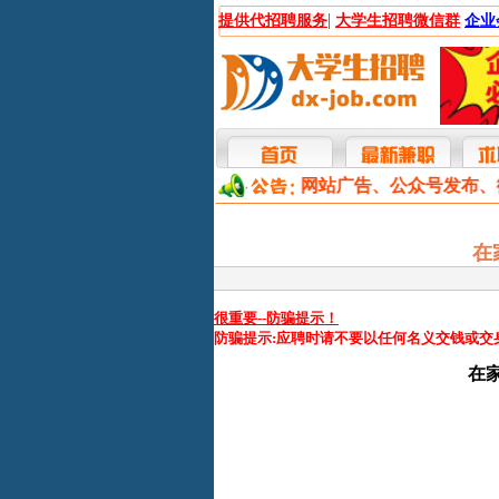
|
提供代招聘服务
大学生招聘微信群
企业
本网提供网站广告、公众号发布
在
很重要--防骗提示！
防骗提示:应聘时请不要以任何名义交钱或交
在