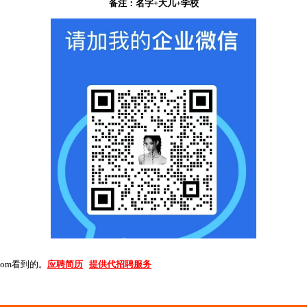
备注：名字+大几+学校
com
看到的。
应聘简历
提供代招聘服务